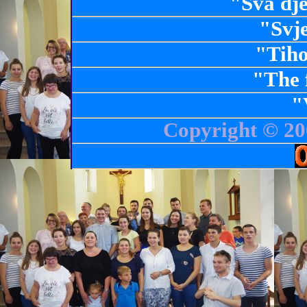
"Sva dj
"Svje
"Tiho
"The 
"
Copyright © 20