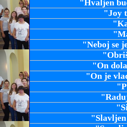
"Hvaljen bud
"Joy 
"Ka
"Ma
"Neboj se j
"Obriš
"On dola
"On je vla
"P
"Raduj
"S
"Slavljen