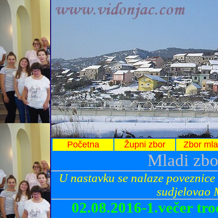
Početna
Župni zbor
Zbor mla
Mladi zbo
U nastavku se nalaze poveznice 
sudjelovao 
02.08.2016-1.večer tr