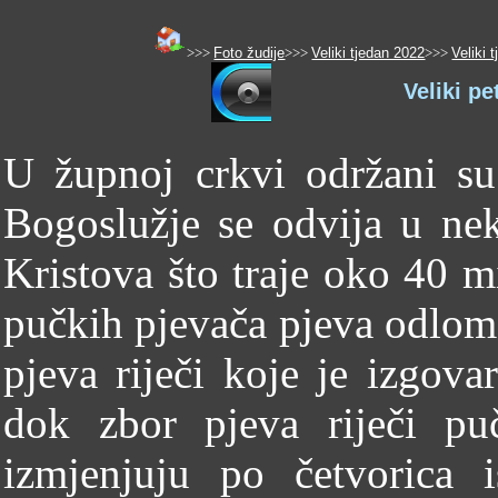
>>>
Foto žudije
>>>
Veliki tjedan 2022
>>>
Veliki 
Veliki pe
U župnoj crkvi održani su
Bogoslužje se odvija u ne
Kristova što traje oko 40 m
pučkih pjevača pjeva odlom
pjeva riječi koje je izgovar
dok zbor pjeva riječi pu
izmjenjuju po četvorica 