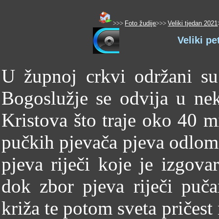
>>>
Foto žudije
>>>
Veliki tjedan 2021
Veliki pe
U župnoj crkvi održani su
Bogoslužje se odvija u ne
Kristova što traje oko 40 m
pučkih pjevača pjeva odlom
pjeva riječi koje je izgovar
dok zbor pjeva riječi puča
križa te potom sveta pričest