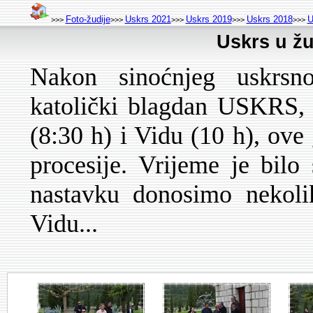
Foto-žudije
Uskrs 2021
Uskrs 2019
Uskrs 2018
U
>>>
>>>
>>>
>>>
>>>
Uskrs u žu
Nakon sinoćnjeg uskrsno
katolički blagdan USKRS, 
(8:30 h) i Vidu (10 h), ove 
procesije. Vrijeme je bil
nastavku donosimo nekoli
Vidu...