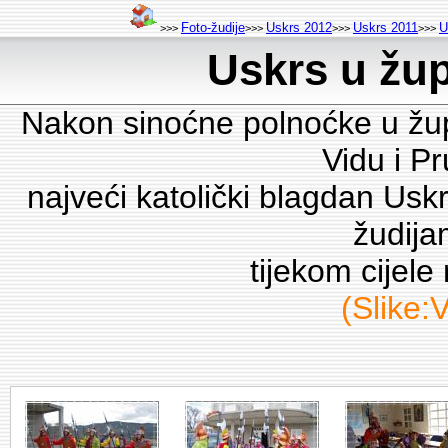
Foto-žudije
Uskrs 2012
Uskrs 2011
U
>>>
>>>
>>>
>>>
Uskrs u žup
Nakon sinoćne polnoćke u žup
Vidu i Pr
najveći katolički blagdan Uskr
žudija
tijekom cijele
(Slike: