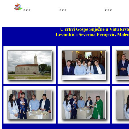
>>>
>>>
>>>
Foto sakramenti
Krštenje Mia Klobučić
Krštenje
Krštenje Rok
U crkvi Gospe Snježne u Vidu kršte
Lesandrić i Severina Perojević. Maleni