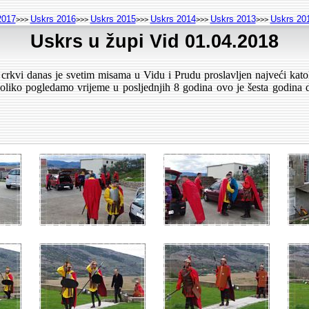
2017
Uskrs 2016
Uskrs 2015
Uskrs 2014
Uskrs 2013
Uskrs 20
>>>
>>>
>>>
>>>
>>>
Uskrs u župi Vid 01.04.2018
crkvi danas je svetim misama u Vidu i Prudu proslavljen najveći kato
ukoliko pogledamo vrijeme u posljednjih 8 godina ovo je šesta godina 