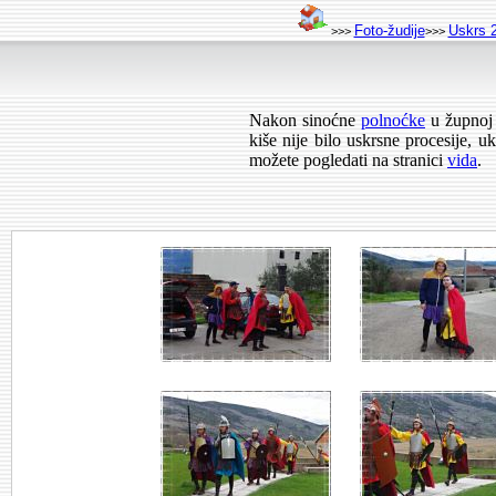
Foto-žudije
Uskrs 
>>>
>>>
Nakon sinoćne
polnoćke
u župnoj 
kiše nije bilo uskrsne procesije, 
možete pogledati na stranici
vida
.