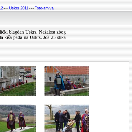
12
Uskrs 2011
Foto-arhiva
>>>
>>>
lički blagdan Uskrs. Nažalost zbog
da kiša pada na Uskrs. Još 25 slika