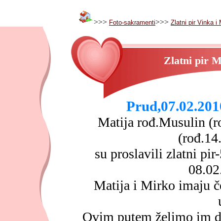
>>>
>>>
Foto-sakramenti
Zlatni pir Vinka i 
Zlatni pir M
Prud,07.02.201
Matija rođ.Musulin (r
(rođ.14
su proslavili zlatni pi
08.02
Matija i Mirko imaju če
Ovim putem želimo im da 