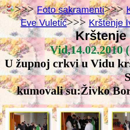
>>>
>>>
Foto sakramenti
>>>
Eve Vuletić
Krštenje 
Krštenje
Vid,14.02.2010 
U župnoj crkvi u Vidu krš
S
kumovali su:Živko Bor