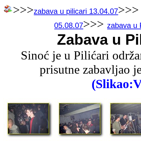
>>>
>>
zabava u pilicari 13.04.07
>>>
05.08.07
zabava u P
Zabava u Pil
Sinoć je u Pilićari održ
prisutne zabavljao 
(Slikao: