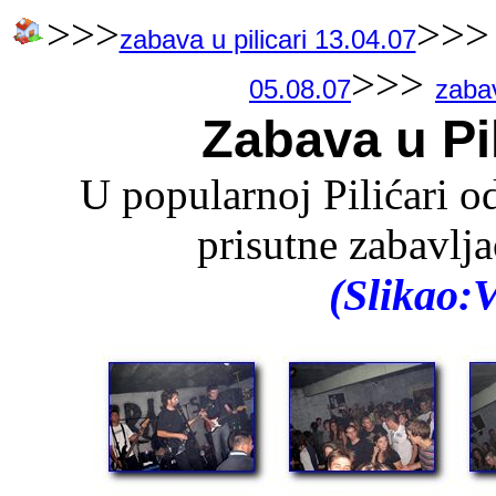
>>>
>>
zabava u pilicari 13.04.07
>>>
05.08.07
zaba
Zabava u Pil
U popularnoj Pilićari o
prisutne zabavlj
(Slikao: