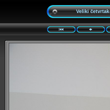
Veliki četvrtak