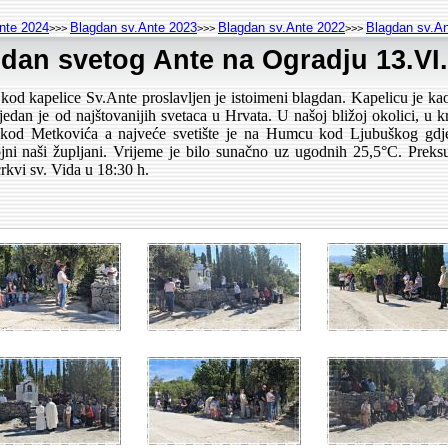
nte 2024
Blagdan sv.Ante 2023
Blagdan sv.Ante 2022
Blagdan sv.A
>>>
>>>
>>>
dan svetog Ante na Ogradju 13.VI
d kapelice Sv.Ante proslavljen je istoimeni blagdan. Kapelicu je kao
edan je od najštovanijih svetaca u Hrvata. U našoj bližoj okolici, u
kod Metkovića a najveće svetište je na Humcu kod Ljubuškog gdje s
ni naši župljani. Vrijeme je bilo sunačno uz ugodnih 25,5°C. Preksu
crkvi sv. Vida u 18:30 h.