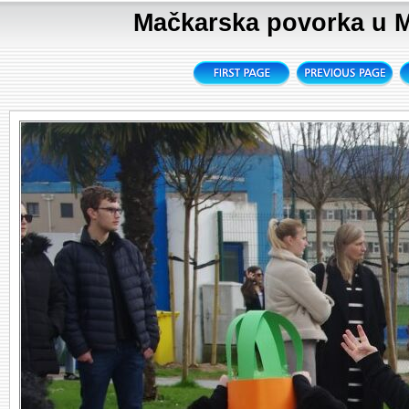
Mačkarska povorka u Me