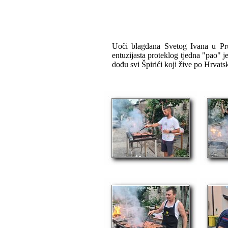
Uoči blagdana Svetog Ivana u Prud
entuzijasta proteklog tjedna "pao" j
dođu svi Špirići koji žive po Hrvatsk