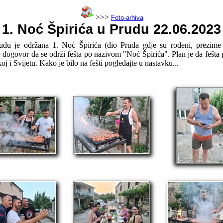
>>>
Foto-arhiva
1. Noć Špirića u Prudu 22.06.2023
u je održana 1. Noć Špirića (dio Pruda gdje su rođeni, prezime V
e dogovor da se održi fešta po nazivom "Noć Špirića". Plan je da fešta
oj i Svijetu. Kako je bilo na fešti pogledajte u nastavku...