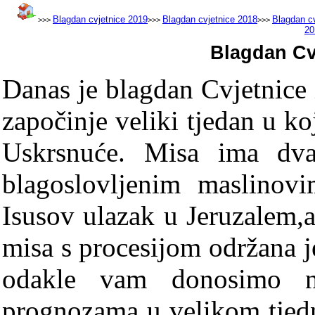
Blagdan cvjetnice 2019
Blagdan cvjetnice 2018
Blagdan c
>>>
>>>
>>>
20
Blagdan Cv
Danas je blagdan Cvjetnice
započinje veliki tjedan u k
Uskrsnuće. Misa ima dva
blagoslovljenim maslinov
Isusov ulazak u Jeruzalem,a
misa s procesijom održana j
odakle vam donosimo ne
prognozama u velikom tjedn