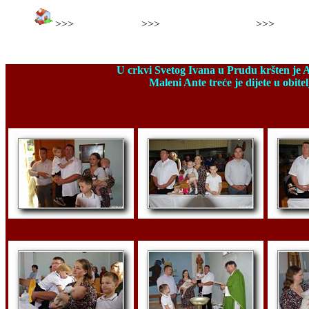
>>>
>>>
>>>
Foto sakramenti
Krštenje Barbara Suton
Krštenj
Krštenje Ante
U crkvi Svetog Ivana u Prudu kršten je A
Maleni Ante treće je dijete u obitel