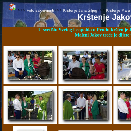
>>>
>>>
>>>
Foto sakramenti
Krštenje Jana Šiljeg
Krštenje Mara
Krštenje Jako
U svetištu Svetog Leopolda u Prudu kršten je 
Maleni Jakov treće je dijete