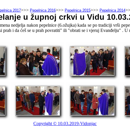
>>>
>>>
>>>
>
pelnica 2017
Pepelnica 2016
Pepelnica 2015
Pepelnica 2014
lanje u župnoj crkvi u Vidu 10.03
zmena nedjelja nakon pepelnice (6.ožujka) kada se po tradiciji vrši pep
 prah i da ćeš se u prah povratiti" ili "obrati se i vjeruj Evanđelju" . U
Copyright © 10.03.2019-Vidonjac