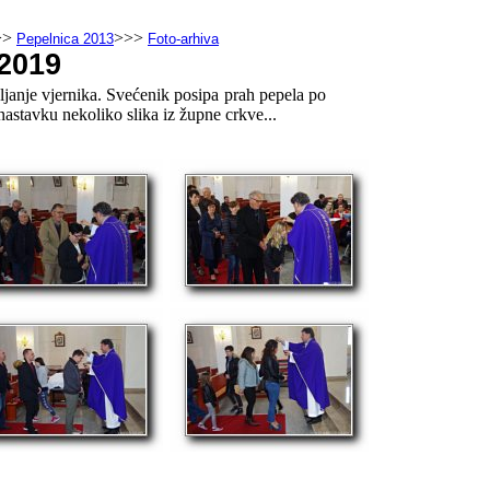
>>
>>>
Pepelnica 2013
Foto-arhiva
.2019
eljanje vjernika. Svećenik posipa prah pepela po
 nastavku nekoliko slika iz župne crkve...