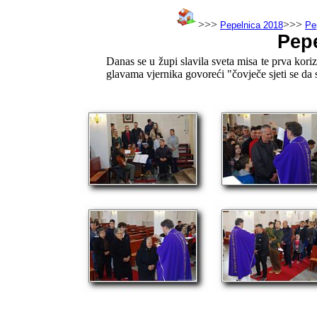
>>>
>>>
Pepelnica 2018
Pe
Pepe
Danas se u župi slavila sveta misa te prva kori
glavama vjernika govoreći "čovječe sjeti se da si