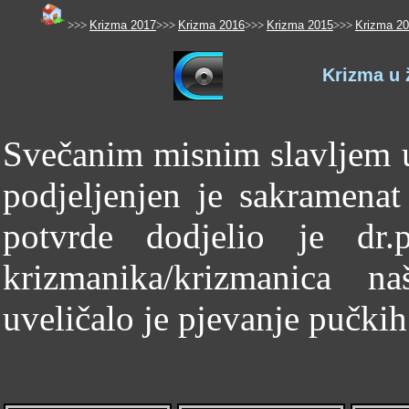
>>>
Krizma 2017
>>>
Krizma 2016
>>>
Krizma 2015
>>>
Krizma 2
Krizma u 
Svečanim misnim slavljem u
podjeljenjen je sakramenat
potvrde dodjelio je dr
krizmanika/krizmanica n
uveličalo je pjevanje pučki