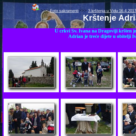
>>>
>>>
Foto sakramenti
3.krštenja u Vidu 16.4.201
Krštenje Adr
U crkvi Sv. Ivana na Dragoviji kršten j
Adrian je treće dijete u obitelji I