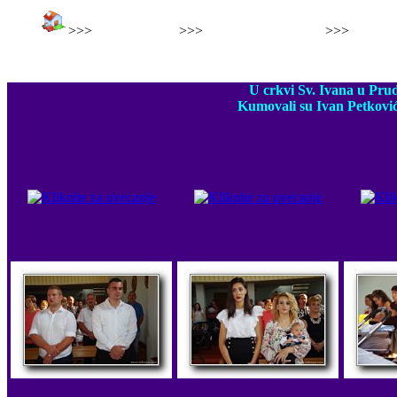
>>>
>>>
>>>
Foto sakramenti
Krštenje Toma Marušić
Krštenj
Krštenje Josi
U crkvi Sv. Ivana u Prud
Kumovali su Ivan Petković i