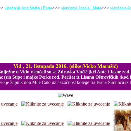
>>
>>>
>>>
vjenčanje Ana Marija i Petar
vjenčanje Jospia i Mate
vjenčanje An
Vjenčanje Zdravka Vučić & Ante Nimac
Vid , 21. listopada 2016. (slike:Vicko Marušić)
niježne u Vidu vjenčali su se Zdravka Vučić (kći Ante i Jasne rođ. 
 (sin Stipe i majke Perke rođ. Periša) iz Lisana Oštrovičkih (kod
io je župnik don Mile Čalo uz nazočnost kolege fra Ivana Šimunca iz 