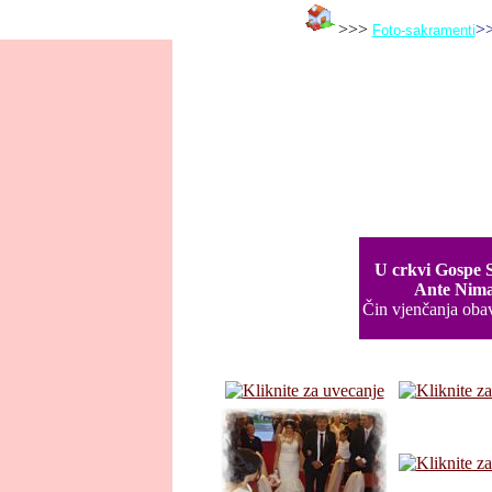
>>>
>
Foto-sakramenti
U crkvi Gospe S
Ante Nimac
Čin vjenčanja obav