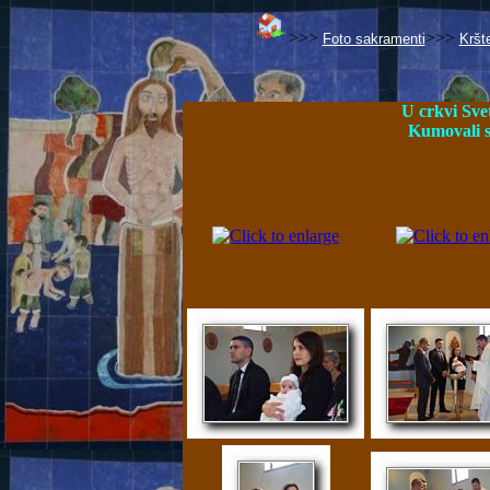
>>>
>>>
Foto sakramenti
Kršt
U crkvi Sve
Kumovali su