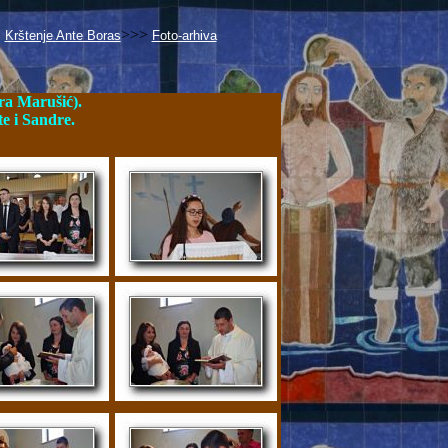
>
>>>
Krštenje Ante Boras
Foto-arhiva
ra Marušić).
te i Sandre.