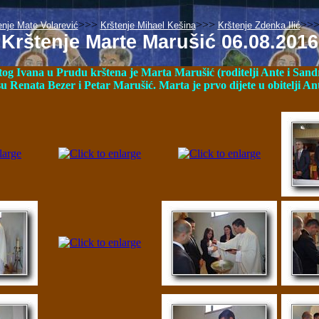
>>>
>>>
>>
enje Mate Volarević
Krštenje Mihael Kešina
Krštenje Zdenka Ilić
Krštenje Marte Marušić 06.08.2016
tog Ivana u Prudu krštena je Marta Marušić (roditelji Ante i Sand
 Renata Bezer i Petar Marušić. Marta je prvo dijete u obitelji An