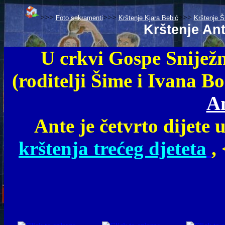
>>>
>>>
>>>
Foto sakramenti
Krštenje Kjara Bebić
Krštenje Š
Krštenje An
U crkvi Gospe Sniježn
(roditelji Šime i Ivana B
A
Ante je četvrto dijete 
krštenja trećeg djeteta
,