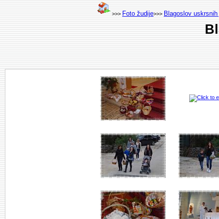
Foto žudije
Blagoslov uskrsnih 
>>>
>>>
Bl