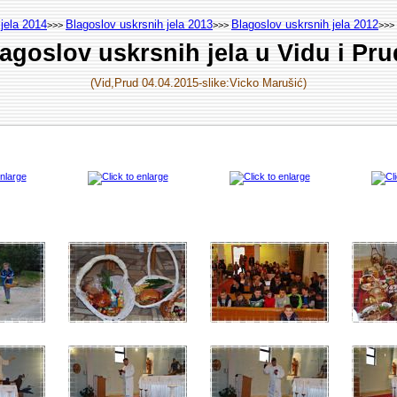
jela 2014
Blagoslov uskrsnih jela 2013
Blagoslov uskrsnih jela 2012
>>>
>>>
>>>
agoslov uskrsnih jela u Vidu i Pr
(Vid,Prud 04.04.2015-slike:Vicko Marušić)