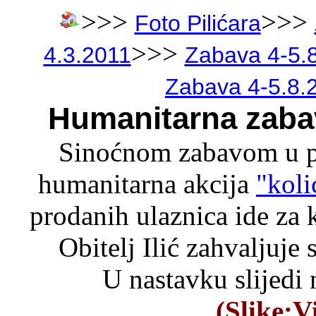
>>>
>>>
Foto Pilićara
>>>
4.3.2011
Zabava 4-5.
Zabava 4-5.8.
Humanitarna zabava
Sinoćnom zabavom u pop
humanitarna akcija
"koli
prodanih ulaznica ide za 
Obitelj Ilić zahvaljuje 
U nastavku slijedi 
(Slike:V