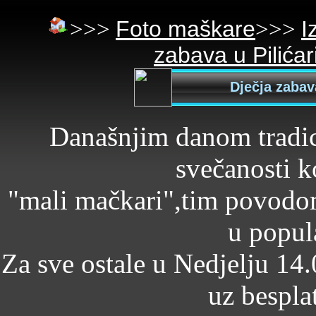
>>>
Foto maškare
>>>
I
zabava u Pilićar
Dječja zabava
Današnjim danom tradic
svečanosti k
"mali mačkari",tim povodom
u popula
Za sve ostale u Nedjelju 14
uz besplat