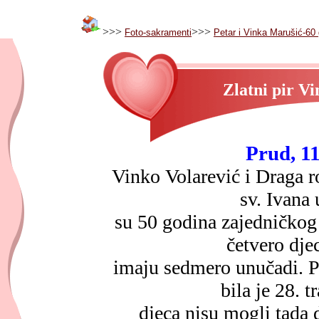
>>>
>>>
Foto-sakramenti
Petar i Vinka Marušić-60
Zlatni pir V
Prud, 1
Vinko Volarević i Draga r
sv. Ivana 
su 50 godina zajedničkog 
četvero dje
imaju sedmero unučadi. P
bila je 28. t
djeca nisu mogli tada d