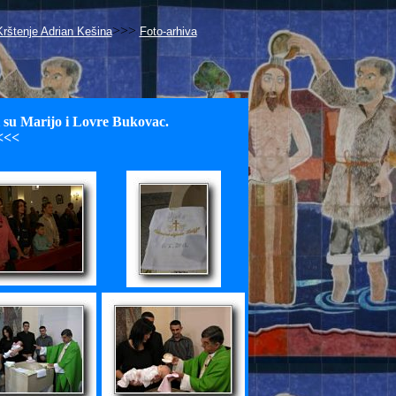
>>>
Krštenje Adrian Kešina
Foto-arhiva
i su Marijo i Lovre Bukovac.
<<<