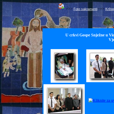
>>>
>>>
Foto sakramenti
Kršte
U crkvi Gospe Snježne u Vid
Vje