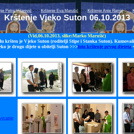
>>>
>>>
>>>
nje Petra Volarević
Krštenje Eva Marušić
Krštenje Ante Ramić
Krštenje Vjeko Suton 06.10.2013
(Vid,06.10.2013, slike:Marko Marušić)
u kršten je Vjeko Suton (roditelji Stipe i Stanka Suton). Kumoval
ko je drugo dijete u obitelji Suton >>>
foto krštenje prvog djeteta