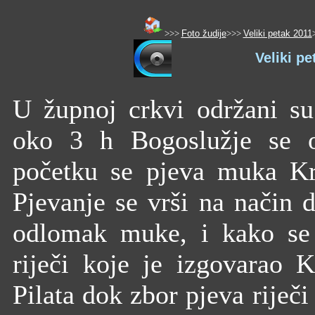
>>>
Foto žudije
>>>
Veliki petak 2011
Veliki pe
U župnoj crkvi održani su
oko 3 h Bogoslužje se o
početku se pjeva muka Kri
Pjevanje se vrši na način 
odlomak muke, i kako se 
riječi koje je izgovarao K
Pilata dok zbor pjeva riječ