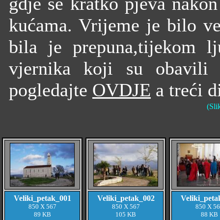
gdje se kratko pjeva nakon 
kućama. Vrijeme je bilo v
bila je prepuna,tijekom l
vjernika koji su obavili
pogledajte
OVDJE
a treći 
(Sli
Veliki_petak_001
Veliki_petak_002
Veliki_peta
850 X 567
850 X 567
850 X 5
89 KB
105 KB
88 KB