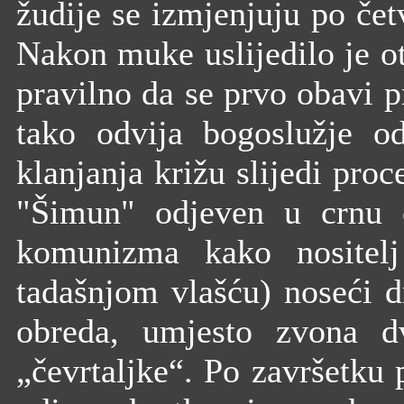
žudije se izmjenjuju po četv
Nakon muke uslijedilo je ot
pravilno da se prvo obavi pr
tako odvija bogoslužje o
klanjanja križu slijedi proc
"Šimun" odjeven u crnu o
komunizma kako nositel
tadašnjom vlašću) noseći d
obreda, umjesto zvona d
„čevrtaljke“. Po završetku 