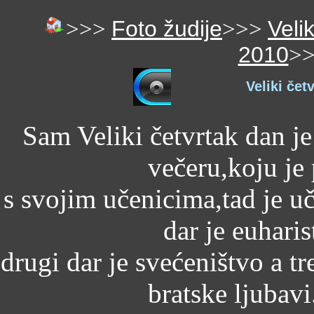
>>>
Foto žudije
>>>
Veli
2010
>
Veliki čet
Sam Veliki četvrtak dan j
večeru,koju je
s svojim učenicima,tad je uč
dar je euharist
drugi dar je svećeništvo a t
bratske ljubavi