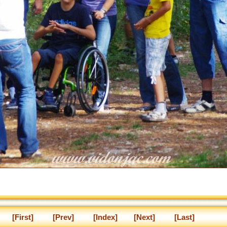
[First]
[Prev]
[Index]
[Next]
[Last]