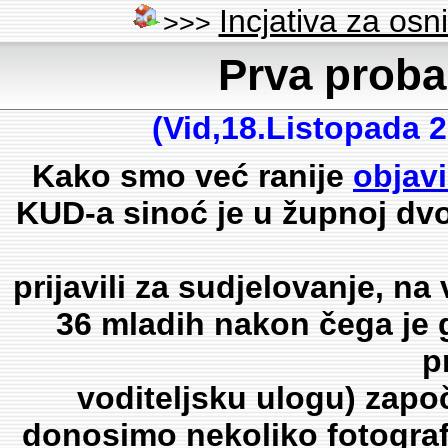
Incjativa za os
>>>
Prva prob
(Vid,18.Listopada 2
Kako smo već ranije
objavil
KUD-a sinoć je u župnoj dvo
prijavili za sudjelovanje, na
36 mladih nakon čega je g
p
voditeljsku ulogu) zap
donosimo nekoliko fotograf