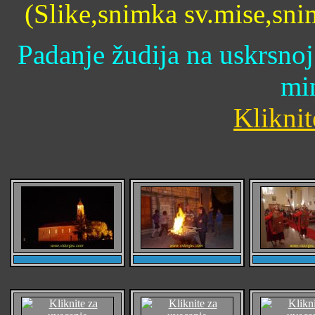
(Slike,snimka sv.mise,sn
Padanje žudija na uskrsno
mi
Kliknit