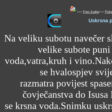
>>>
Foto žudije
>>>
Poln
Uskrsna p
Na veliku subotu navečer s
velike subote puni
voda,vatra,kruh i vino.Nak
se hvalospjev svij
razmatra povijest spas
čovječanstva do Isusa
se krsna voda.Snimku uskr