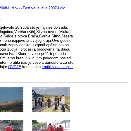
2008-II dio
Festival žudija 2007-I dio
>>>
1
jelovalo 28 župa što je najviše do sada.
ogotina,Vareša (Bih),Slivno ravno (Vlaka),
ac,Selca s otoka Brača,Gornje Sitno,Jezera
orizmene napjeve iz svojeg kraja.Ove godine
stanak zapovjednika u zgradi općine,nakon
tra žudija i procesija brodovima na drugu
ine Ivan Klarin otvorio je 11-ti po redu
za mi smo krenuli kući,tim povodom posjetili
utem pratila nas je vesela atmosfera za što
dajte
OVDJE
kao i jedan
kratki video zapis.