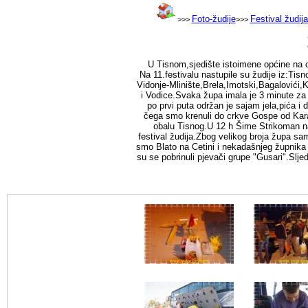
Foto-žudije
Festival žudij
>>>
>>>
U Tisnom,sjedište istoimene općine na o
Na 11.festivalu nastupile su žudije iz:Ti
Vidonje-Mlinište,Brela,Imotski,Bagalovići
i Vodice.Svaka župa imala je 3 minute za p
po prvi puta održan je sajam jela,pića i
čega smo krenuli do crkve Gospe od Karav
obalu Tisnog.U 12 h Šime Strikoman nači
festival žudija.Zbog velikog broja župa sam
smo Blato na Cetini i nekadašnjeg župnika 
su se pobrinuli pjevači grupe "Gusari".Slj