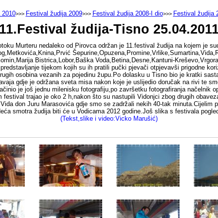
a 2010
Festival žudija 2009
Festival žudija 2008-I dio
Festival žudija 
>>>
>>>
>>>
11.Festival žudija-Tisno 25.04.201
toku Murteru nedaleko od Pirovca održan je 11.festival žudija na kojem je sud
snog,Metkovića,Knina,Prvić Šepurine,Opuzena,Promine,Vrlike,Sumartina,Vida,R
,Komin,Marija Bistrica,Lobor,Baška Voda,Betina,Desne,Kantuni-Kreševo,Vrgor
redstavljanje tijekom kojih su ih pratili pučki pjevači otpjevavši prigodne k
 drugih osobina vezanih za pojedinu župu.Po dolasku u Tisno bio je kratki sa
aja gdje je održana sveta misa nakon koje je uslijedio doručak na rivi te smo
nio je još jednu milenisku fotografiju,po završetku fotografiranja načelnik opć
 festival trajao je oko 2 h,nakon što su nastupili Vidonjci zbog drugih obave
Vida don Juru Marasovića gdje smo se zadržali nekih 40-tak minuta.Cijelim p
edeća smotra žudija biti će u Vodicama 2012 godine.Još slika s festivala pogle
(Tekst,slike i video:Vicko Marušić)