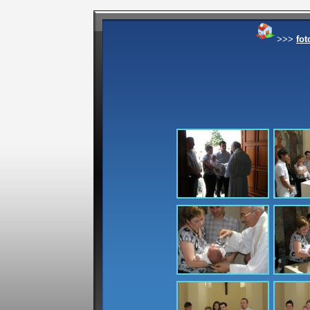
>>>
fot